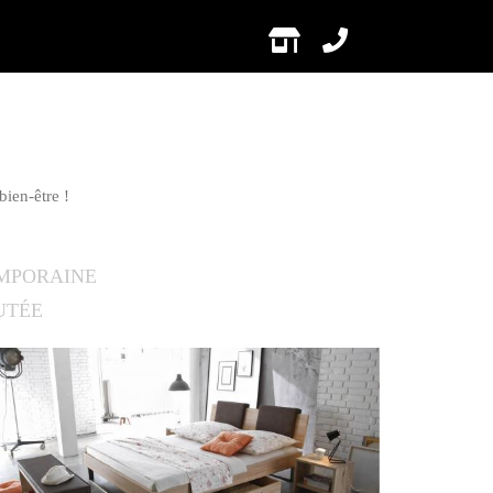
bien-être !
MPORAINE
UTÉE