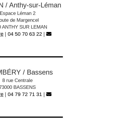
/ Anthy-sur-Léman
Espace Léman 2
oute de Margencel
0 ANTHY SUR LEMAN
re
|
04 50 70 63 22
|
BÉRY / Bassens
8 rue Centrale
73000 BASSENS
re
|
04 79 72 71 31
|