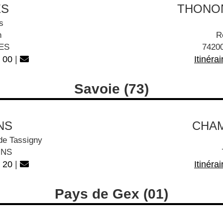
ES
THONON 
s
n
R
ES
7420
 00
|
Itinérai
Savoie (73)
NS
CHAM
de Tassigny
INS
 20
|
Itinérai
Pays de Gex (01)